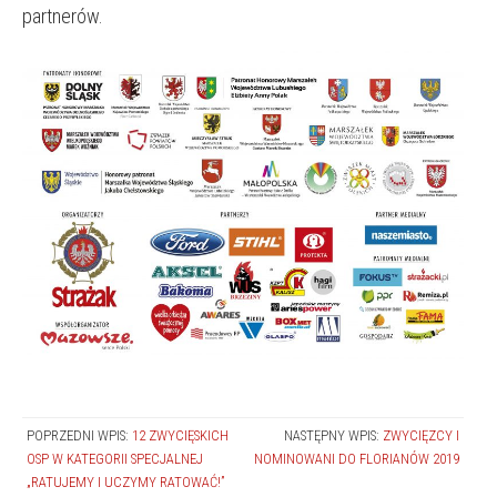
partnerów.
POPRZEDNI WPIS:
12 ZWYCIĘSKICH
NASTĘPNY WPIS:
ZWYCIĘZCY I
OSP W KATEGORII SPECJALNEJ
NOMINOWANI DO FLORIANÓW 2019
„RATUJEMY I UCZYMY RATOWAĆ!”